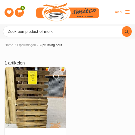
0
menu
Home
/
Opruimingen
/
Opruiming hout
1
artikelen